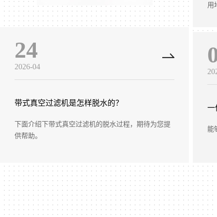
用
24
2026-04
20
带式真空过滤机是怎样脱水的？
一
下面介绍下带式真空过滤机的脱水过程，期待为您提
能
供帮助。