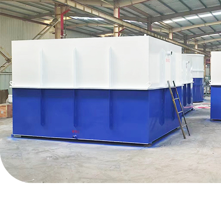
开云·官方端网