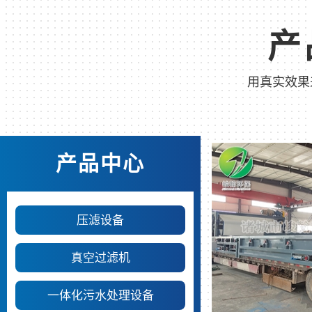
产
用真实效果
产品中心
压滤设备
真空过滤机
一体化污水处理设备