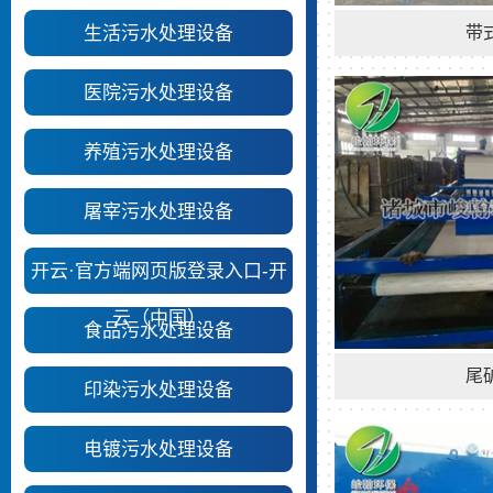
生活污水处理设备
带
医院污水处理设备
养殖污水处理设备
屠宰污水处理设备
开云·官方端网页版登录入口-开
云（中国）
食品污水处理设备
尾
印染污水处理设备
电镀污水处理设备