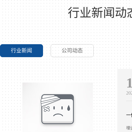
行业新闻动
行业新闻
公司动态
20
一
埋