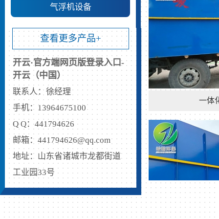
气浮机设备
查看更多产品+
开云·官方端网页版登录入口-
开云（中国）
联系人：徐经理
一体
手机：13964675100
Q Q：441794626
邮箱：441794626@qq.com
地址：山东省诸城市龙都街道
工业园33号