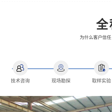
医院一
全
为什么客户信任
技术咨询
现场勘探
取样实验
养殖一