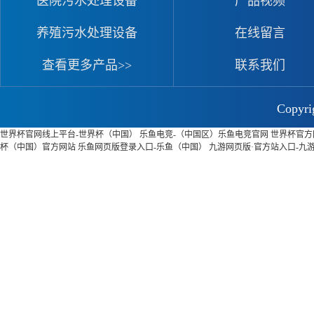
医院污水处理设备
产品视频
养殖污水处理设备
在线留言
查看更多产品>>
联系我们
Cop
世界杯官网线上平台-世界杯（中国）
乐鱼电竞-（中国区）乐鱼电竞官网
世界杯官方
杯（中国）官方网站
乐鱼网页版登录入口-乐鱼（中国）
九游网页版·官方站入口-九游on